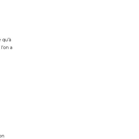
e qu’à
l’on a
on