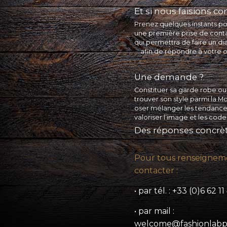
Et si nous faisions c
Prenez quelques instants p
une première prise de cont
qui permettra de faire un di
… afin de répondre à votre o
Une demande ?
Constituer sa garde robe ou 
trouver son style parmi la M
oser mélanger les tendance
valoriser l’image et les code
Des réponses concrèt
Pour tous renseignem
contacter :
• par tél. : +33 (0)6 62 1
• par mail :
welcome@fashionlabp