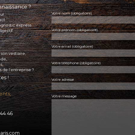
onnaissance ?
Votre nom (obligatoire)
our
act
agnostic express
Votre prénom (obligatoire)
bjectif.
Votre email (obligatoire)
son vestiaire,
ode,
Votre téléphone (obligatoire)
s,
s de l’entreprise ?
es !
Votre adresse
ents,
Votre message
1 44 46
aris.com