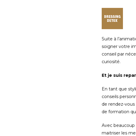
Suite à l’anima
soigner votre im
conseil par néce
curiosité.
Et je suis repa
En tant que styl
conseils personn
de rendez-vous p
de formation que
Avec beaucoup d
maitriser les m