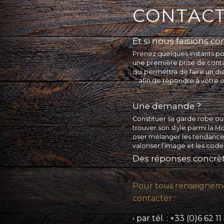
CONTAC
Et si nous faisions c
Prenez quelques instants p
une première prise de cont
qui permettra de faire un di
… afin de répondre à votre o
Une demande ?
Constituer sa garde robe ou 
trouver son style parmi la M
oser mélanger les tendance
valoriser l’image et les code
Des réponses concrèt
Pour tous renseignem
contacter :
• par tél. : +33 (0)6 62 1