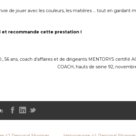
nvie de jouer avec les couleurs, les matières … tout en gardant 
i et recommande cette prestation !
., 56 ans, coach d’affaires et de dirigeants MENTORYS certifié 
COACH, hauts de seine 92, novembr
t:
e 42 Personal Shopper
témoignage 44 Personal Shopper