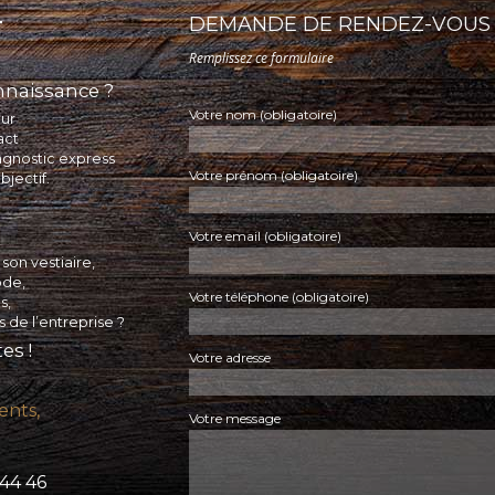
T
DEMANDE DE RENDEZ-VOUS 
Remplissez ce formulaire
onnaissance ?
Votre nom (obligatoire)
our
act
agnostic express
Votre prénom (obligatoire)
bjectif.
Votre email (obligatoire)
son vestiaire,
ode,
Votre téléphone (obligatoire)
s,
s de l’entreprise ?
es !
Votre adresse
ents,
Votre message
1 44 46