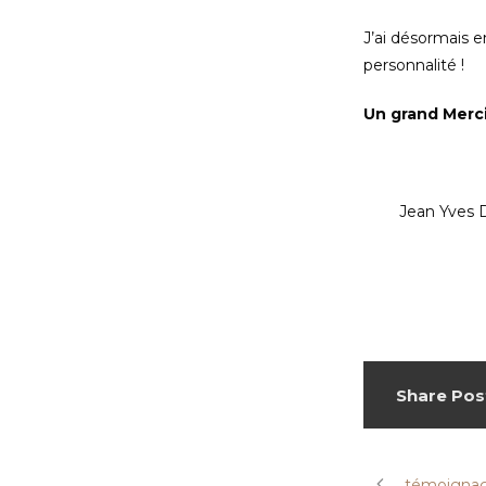
J’ai désormais e
personnalité !
Un grand Merc
Jean Yves D
Share Pos
témoignag